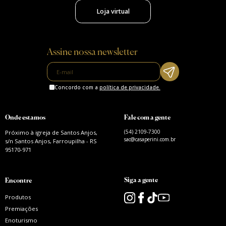
Loja virtual
Assine nossa newsletter
Concordo com a
política de privacidade.
Onde estamos
Fale com a gente
(54) 2109-7300
Próximo à igreja de Santos Anjos,
sac@casaperini.com.br
s/n Santos Anjos, Farroupilha - RS
95170-971
Siga a gente
Encontre
Produtos
Premiações
Enoturismo