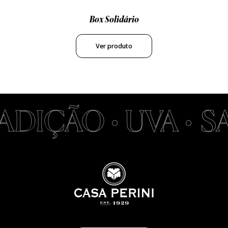
Box Solidário
Ver produto
DIÇÃO • UVA •
SA