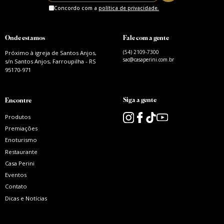
Concordo com a
política de privacidade.
Onde estamos
Fale com a gente
(54) 2109-7300
Próximo à igreja de Santos Anjos,
sac@casaperini.com.br
s/n Santos Anjos, Farroupilha - RS
95170-971
Siga a gente
Encontre
Produtos
Premiações
Enoturismo
Restaurante
Casa Perini
Eventos
Contato
Dicas e Notícias