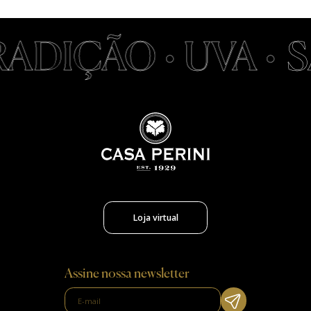
ADIÇÃO • UVA •
S
Loja virtual
Assine nossa newsletter