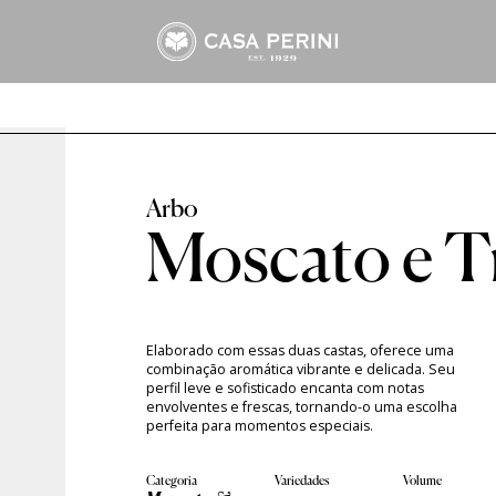
Arbo
Frisantes Macaw
Suco Perini
Assemblage
Tropical Branco
Suco Tinto
Cabernet Sauvignon
Tropical Rosé
Suco Branco
Marselan
Merlot
Moscato & Trebbiano
Riesling
Moscato e T
nal
Tannat
Elaborado com essas duas castas, oferece uma
combinação aromática vibrante e delicada. Seu
perfil leve e sofisticado encanta com notas
envolventes e frescas, tornando-o uma escolha
perfeita para momentos especiais.
Categoria
Variedades
Volume