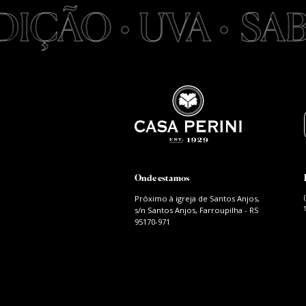
ÇÃO • UVA •
SABO
Onde estamos
Próximo à igreja de Santos Anjos,
s/n Santos Anjos, Farroupilha - RS
95170-971