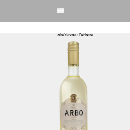
Vinhos
Espumantes
Benildo Perini
Charmat
Arbo Moscato e Trebbiano
Matteo
Dona Carmo
Qu4tro
Diamantes
Fração Única
Vintage
Éden
ICE
Vitis
Erick Jacquin
Solidário
Método Tradicio
Nuances