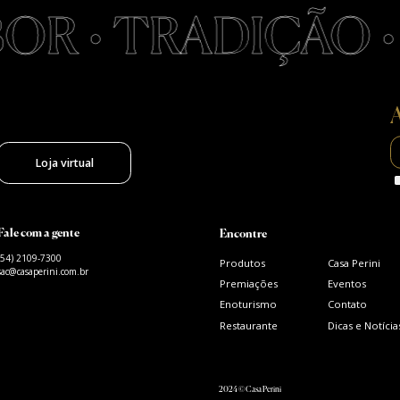
R • TRADIÇÃO • 
A
Loja virtual
Fale com a gente
Encontre
(54) 2109-7300
Produtos
Casa Perini
sac@casaperini.com.br
Premiações
Eventos
Enoturismo
Contato
Restaurante
Dicas e Notícia
2024 © Casa Perini