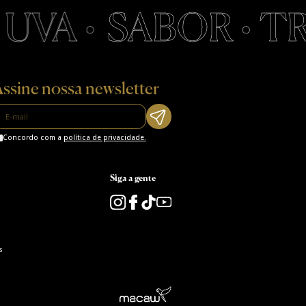
UVA •
SABOR • TRA
ssine nossa newsletter
Concordo com a
política de privacidade.
Siga a gente
s