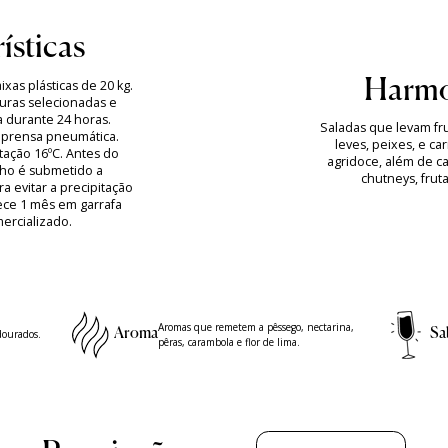
ísticas
Harmo
xas plásticas de 20 kg.
ras selecionadas e
a durante 24 horas.
Saladas que levam fru
prensa pneumática.
leves, peixes, e c
ação 16ºC. Antes do
agridoce, além de c
ho é submetido a
chutneys, frut
a evitar a precipitação
ece 1 mês em garrafa
ercializado.
Aromas que remetem a pêssego, nectarina,
Aroma
Sa
dourados.
pêras, carambola e flor de lima.