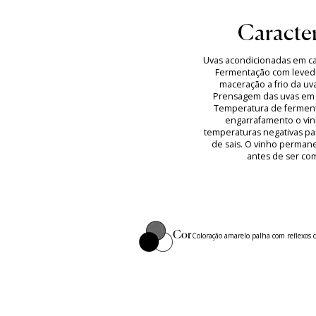
Caracter
Uvas acondicionadas em cai
Fermentação com levedu
maceração a frio da uv
Prensagem das uvas em 
Temperatura de ferment
engarrafamento o vin
temperaturas negativas par
de sais. O vinho perman
antes de ser com
Cor
Coloração amarelo palha com reflexos 