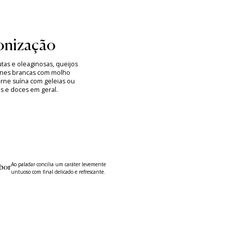
nização
tas e oleaginosas, queijos
arnes brancas com molho
arne suína com geleias ou
as e doces em geral.
Ao paladar concilia um caráter levemente
bor
untuoso com final delicado e refrescante.