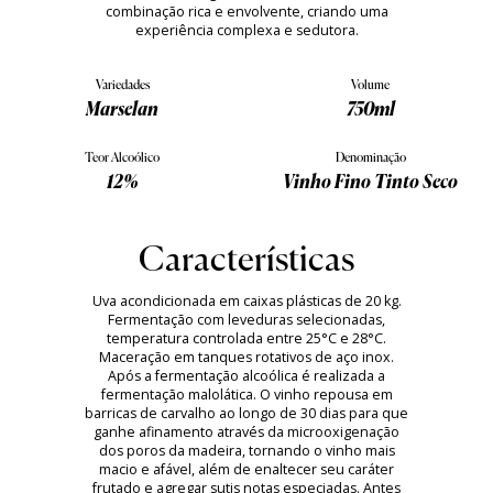
combinação rica e envolvente, criando uma
experiência complexa e sedutora.
Variedades
Volume
Marselan
750ml
Teor Alcoólico
Denominação
12%
Vinho Fino Tinto Seco
Características
Uva acondicionada em caixas plásticas de 20 kg.
Fermentação com leveduras selecionadas,
temperatura controlada entre 25°C e 28°C.
Maceração em tanques rotativos de aço inox.
Após a fermentação alcoólica é realizada a
fermentação malolática. O vinho repousa em
barricas de carvalho ao longo de 30 dias para que
ganhe afinamento através da microoxigenação
dos poros da madeira, tornando o vinho mais
macio e afável, além de enaltecer seu caráter
frutado e agregar sutis notas especiadas. Antes